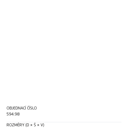
OBJEDNACÍ ČÍSLO
594.98
ROZMĚRY (D × Š × V)