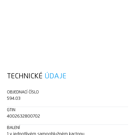
TECHNICKÉ
ÚDAJE
OBJEDNACÍ ČÍSLO
594.03
GTIN
4002632800702
BALENÍ
1 v jednotlivém samooblužném kartonu