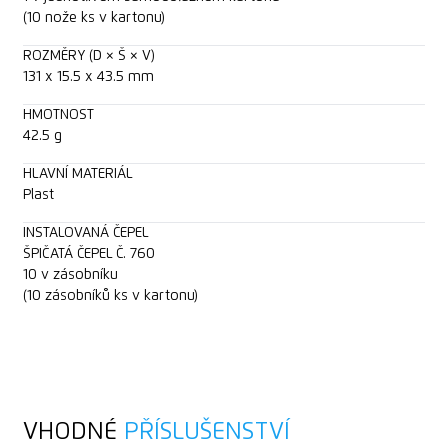
(10 nože ks v kartonu)
ROZMĚRY (D × Š × V)
131 x 15.5 x 43.5 mm
HMOTNOST
42.5 g
HLAVNÍ MATERIÁL
Plast
INSTALOVANÁ ČEPEL
ŠPIČATÁ ČEPEL Č. 760
10 v zásobníku
(10 zásobníků ks v kartonu)
VHODNÉ
PŘÍSLUŠENSTVÍ