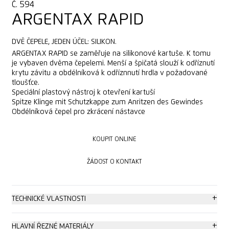
Č. 594
ARGENTAX RAPID
DVĚ ČEPELE, JEDEN ÚČEL: SILIKON.
ARGENTAX RAPID se zaměřuje na silikonové kartuše. K tomu
je vybaven dvěma čepelemi. Menší a špičatá slouží k odříznutí
krytu závitu a obdélníková k odříznnutí hrdla v požadované
tloušťce.
Speciální plastový nástroj k otevření kartuší
Spitze Klinge mit Schutzkappe zum Anritzen des Gewindes
Obdélníková čepel pro zkrácení nástavce
KOUPIT ONLINE
KOUPIT ONLINE
ŽÁDOST O KONTAKT
ŽÁDOST O KONTAKT
+
TECHNICKÉ VLASTNOSTI
Jednorázový nůž
+
HLAVNÍ ŘEZNÉ MATERIÁLY