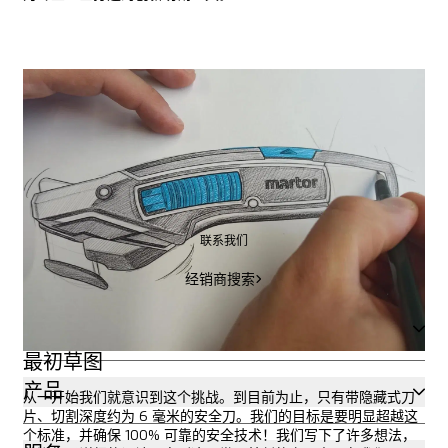
关于产品
关于产品
需要定制化方案？
，MARTOR
随时为您提供支持
。
联系我们
联系我们
经销商搜索
经销商搜索
创新解法
最初草图
产品
从一开始我们就意识到这个挑战。到目前为止，只有带隐藏式刀
片、切割深度约为 6 毫米的安全刀。我们的目标是要明显超越这
个标准，并确保 100% 可靠的安全技术！我们写下了许多想法，