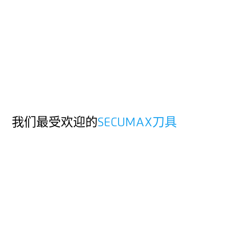
安全技术
的工作原理
刀片不会暴露在外，而是已隔开与人和货物。这为你提供了最大
程度的安全性。防止割伤和货物受损。
隐藏式刀片，为使用人和产品提供最高程度的保护
我们最受欢迎的
SECUMAX刀具