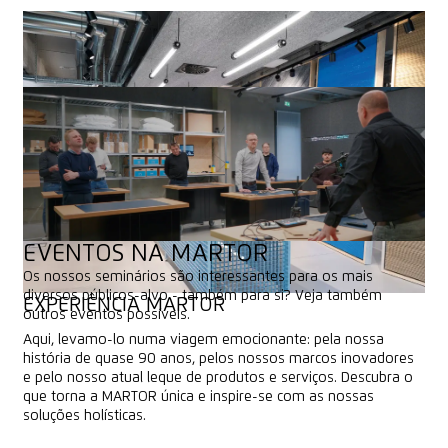
EVENTOS NA MARTOR
Os nossos seminários são interessantes para os mais
diversos públicos-alvo - também para si? Veja também
EXPERIÊNCIA MARTOR
outros eventos possíveis.
Aqui, levamo-lo numa viagem emocionante: pela nossa
DESCUBRA OS EVENTOS
história de quase 90 anos, pelos nossos marcos inovadores
DESCUBRA OS EVENTOS
e pelo nosso atual leque de produtos e serviços. Descubra o
que torna a MARTOR única e inspire-se com as nossas
soluções holísticas.