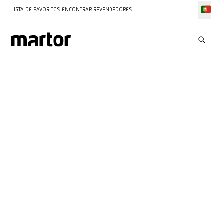
LISTA DE FAVORITOS
ENCONTRAR REVENDEDORES
APLICAÇÕES
TRABALHO DE CORTE DE
PAPEL