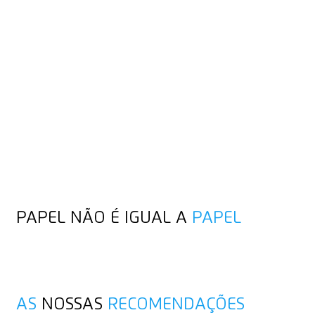
PARA UM
CORTE
LIMPO
Desde uma única folha até um rolo gigante, o papel é um dos
materiais mais comuns e mais frequentemente trabalhados
que existem. Dependendo da aplicação, recomendamos uma
ferramenta de corte específica diferente. Ela deve ser afiada,
precisa e o mais segura possível. Além dos nossos
cortadores de segurança clássicos, os nossos cartão
canivetes e tesouras de segurança também são sempre uma
opção.
PAPEL NÃO É IGUAL A
PAPEL
AS
NOSSAS
RECOMENDAÇÕES