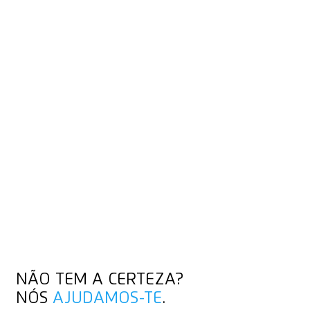
DICAS PARA CORTAR
PAPEL
Os nossos vídeos mostram-lhe a melhor forma de cortar:
principalmente os nossos breves Knife Hacks e os vídeos de
treino detalhados, que também abordam outros materiais.
DESCUBRA OS TRUQUES COM FACAS
DESCUBRA OS TRUQUES COM FACAS
NÃO TEM A CERTEZA?
NÓS
AJUDAMOS-TE
.