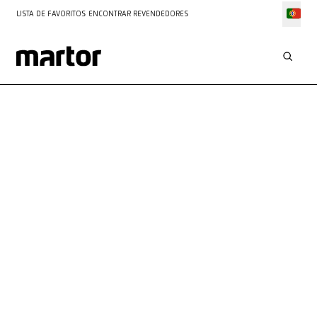
LISTA DE FAVORITOS
ENCONTRAR REVENDEDORES
MARQUE AGORA
UMA CONSULTA
A nossa equipa de especialistas está ao teu lado com
conhecimentos técnicos e experiência. Marca agora a tua
consulta individual – estamos ansiosos por avançar juntos
com o teu projeto.
Serviço personalizado
Marque uma consulta com apenas alguns cliques
Todas as informações sempre à mão