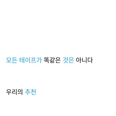
그것이
남는다
골판지와 테이프는 자연스러운 동반자입니다. 둘 다 일반적으로 동일
한 커팅 공구를 사용합니다. 두 경우 모두 그립을 살짝 비스듬히 잡고
자르세요. 더 튼튼한 직물 테이프는 골판지 없이도 사용할 수 있습니
다. 하지만 이 역시 고품질 안전칼에는 문제가 되지 않습니다.
모든 테이프가
똑같은
것은
아니다
우리의
추천