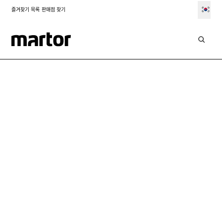
즐겨찾기 목록
판매점 찾기
응용 분야
절단 작업 테이프