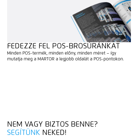
FEDEZZE FEL POS-BROSÚRÁNKAT
Minden POS-termék, minden előny, minden méret – így
mutatja meg a MARTOR a legjobb oldalát a POS-pontokon.
ELŐNÉZET
ELŐNÉZET
DOWNLOAD
DOWNLOAD
NEM VAGY BIZTOS BENNE?
SEGÍTÜNK
NEKED!