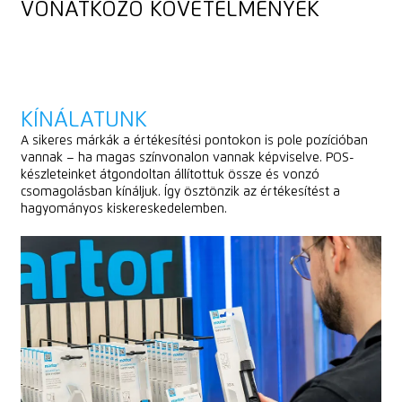
VONATKOZÓ KÖVETELMÉNYEK
KÍNÁLATUNK
A sikeres márkák a értékesítési pontokon is pole pozícióban
vannak – ha magas színvonalon vannak képviselve. POS-
készleteinket átgondoltan állítottuk össze és vonzó
csomagolásban kínáljuk. Így ösztönzik az értékesítést a
hagyományos kiskereskedelemben.
POS-TERMÉKEINK
(VÁLOGATÁS)