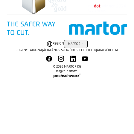
REGION
MARTOR
JOGI NYILATKOZAT
|
ÁLTALÁNOS SZERZŐDÉSI FELTÉTELEK
|
ADATVÉDELEM
© 2026 MARTOR KG
megvalósította: