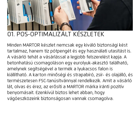
01. POS-OPTIMALIZÁLT KÉSZLETEK
Minden MARTOR készlet nemcsak egy kiváló biztonsági kést
tartalmaz, hanem tíz pótpengét és egy használati utasítást is.
A vásárló tehát a vásárlással a legjobb felszerelést kapja. A
betonhatású csomagoláson egy eurolyuk-akasztó található,
amelynek segítségével a termék a lyukacsos falon is
kiállítható. A karton minőségi és strapabíró, zsír- és olajálló, és
természetesen FSC-tanúsítvánnyal rendelkezik. Amit a vásárló
lát, olvas és érez, az erősíti a MARTOR márka iránti pozitív
benyomásait. Ezenkívül biztos lehet abban, hogy
vágóeszközeink biztonságosan vannak csomagolva.