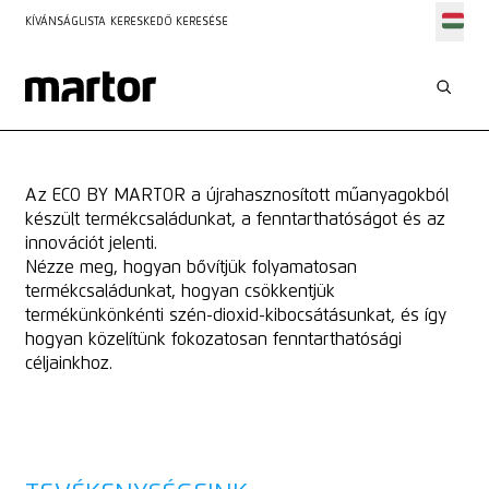
KÍVÁNSÁGLISTA
KERESKEDŐ KERESÉSE
A FENNTARTHATÓSÁG GYAKORLATI MEGVALÓSÍTÁSA
ECO BY MARTOR
Az ECO BY MARTOR a újrahasznosított műanyagokból
készült termékcsaládunkat, a fenntarthatóságot és az
innovációt jelenti.
Nézze meg, hogyan bővítjük folyamatosan
termékcsaládunkat, hogyan csökkentjük
termékünkönkénti szén-dioxid-kibocsátásunkat, és így
hogyan közelítünk fokozatosan fenntarthatósági
céljainkhoz.