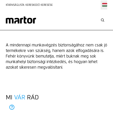
FEHÉR KÖNYVÜNK
KÍVÁNSÁGLISTA
KERESKEDŐ KERESÉSE
A MUNKAVÉDELEM
SIKERES BEVEZETÉSE
FEHÉR KÖNYV IGÉNYLÉSE
FEHÉR KÖNYV IGÉNYLÉSE
A mindennapi munkavégzés biztonságához nem csak jó
termékekre van szükség, hanem azok elfogadására is.
Fehér könyvünk bemutatja, miért buknak meg sok
munkahelyi biztonsági intézkedés, és hogyan lehet
azokat sikeresen megvalósítani.
MI
VÁR
RÁD