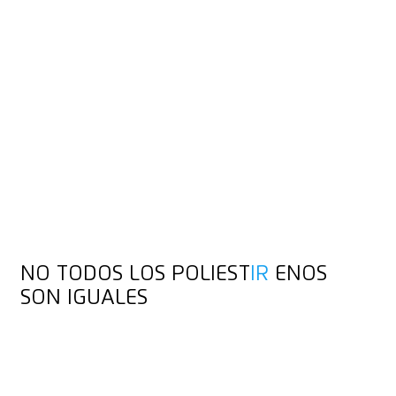
POR EL
CENTRO
El poliestireno expandido es un material aislante y protector
de transporte muy popular. A pesar de su grosor, se rompe
con facilidad. Por eso, cortarlo de forma precisa y limpia
resulta aún más complicado. Tampoco debe desmenuzarse.
Esta es una de las muchas razones por las que en MARTOR
solo encontrarás cuchillos de seguridadcuchillo de seguridad
con hojas extremadamente afiladas. Aquí te recomendamos
algunos con mayor profundidad de corte.
NO TODOS LOS POLIEST
IR
ENOS
SON IGUALES