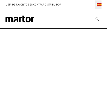
LISTA DE FAVORITOS
ENCONTRAR DISTRIBUIDOR
APLICACIONES
TRABAJO DE CORTE DE
POLIESTIRENO EXPANDIDO