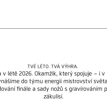
jeme ty, kteří podávají
sledování finále.
TVÉ LÉTO. TVÁ VÝHRA.
 v létě 2026. Okamžik, který spojuje – i v
ášíme do týmu energii mistrovství světa
dování finále a sady nožů s gravírováním p
zákulisí.