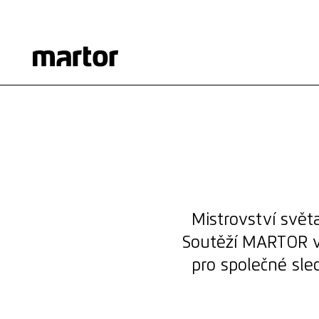
TVOJE HRA.
TVŮR NÁSTROJ.
Zatímco mistrovství světa oslavuje své hvězdy, my oslavu
výkony. Přidej se – a vyhraj projektor Nebula na společné 
PŘIHLASTE SE HNED
PŘIHLASTE SE HNED
Mistrovství světa
Soutěží MARTOR vn
pro společné sle