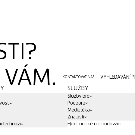
STI?
VÁM.
VYHLEDÁVÁNÍ P
KONTAKTOVAT NÁS
VYHLEDÁVÁNÍ P
KONTAKTOVAT NÁS
TY
SLUŽBY
Služby pro
vosti
Podpora
Mediatéka
Znalosti
í technika
Elektronické obchodování